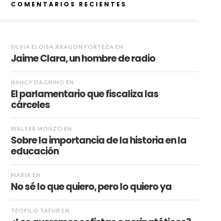
COMENTARIOS RECIENTES
SILVIA ELOISA ARAGÓN FORTEZA
EN
Jaime Clara, un hombre de radio
NANCY DAGNINO
EN
El parlamentario que fiscaliza las
cárceles
WALTER MONZÓ
EN
Sobre la importancia de la historia en la
educación
MARIA
EN
No sé lo que quiero, pero lo quiero ya
TEÓFILO TAFUR
EN