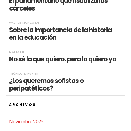
El parlamentario que fiscaliza las
cárceles
WALTER MONZÓ
EN
Sobre la importancia de la historia
en la educación
MARIA
EN
No sé lo que quiero, pero lo quiero ya
TEÓFILO TAFUR
EN
¿Los queremos sofistas o
peripatéticos?
ARCHIVOS
Noviembre 2025