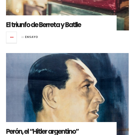
El triunfo de Berreta y Batlle
in
ENSAYO
Perón, el “Hitler argentino”