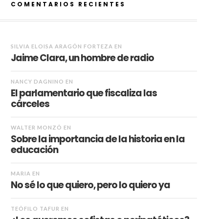
COMENTARIOS RECIENTES
SILVIA ELOISA ARAGÓN FORTEZA
EN
Jaime Clara, un hombre de radio
NANCY DAGNINO
EN
El parlamentario que fiscaliza las
cárceles
WALTER MONZÓ
EN
Sobre la importancia de la historia en la
educación
MARIA
EN
No sé lo que quiero, pero lo quiero ya
TEÓFILO TAFUR
EN