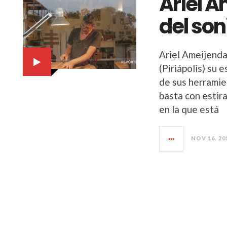
Ariel A
del son
Ariel Ameijenda
(Piriápolis) su 
de sus herramie
basta con estira
en la que está
NOV 16, 20