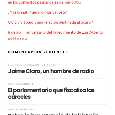
en los contextos patriarcales del siglo XX?
¿Y si lo inútil fuera lo más valioso?
Ocio y trabajo: ¿una relación destinada al ocaso?
8 de abril: aniversario del fallecimiento de Luis Alberto
de Herrera
COMENTARIOS RECIENTES
SILVIA ELOISA ARAGÓN FORTEZA
EN
Jaime Clara, un hombre de radio
NANCY DAGNINO
EN
El parlamentario que fiscaliza las
cárceles
WALTER MONZÓ
EN