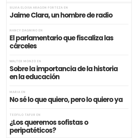
SILVIA ELOISA ARAGÓN FORTEZA
EN
Jaime Clara, un hombre de radio
NANCY DAGNINO
EN
El parlamentario que fiscaliza las
cárceles
WALTER MONZÓ
EN
Sobre la importancia de la historia
en la educación
MARIA
EN
No sé lo que quiero, pero lo quiero ya
TEÓFILO TAFUR
EN
¿Los queremos sofistas o
peripatéticos?