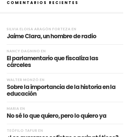
COMENTARIOS RECIENTES
SILVIA ELOISA ARAGÓN FORTEZA
EN
Jaime Clara, un hombre de radio
NANCY DAGNINO
EN
El parlamentario que fiscaliza las
cárceles
WALTER MONZÓ
EN
Sobre la importancia de la historia en la
educación
MARIA
EN
No sé lo que quiero, pero lo quiero ya
TEÓFILO TAFUR
EN