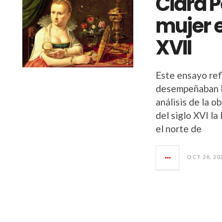
Clara Pe
mujer e
XVII
Este ensayo refl
desempeñaban la
análisis de la o
del siglo XVI l
el norte de
OCT 28, 20