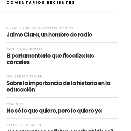
COMENTARIOS RECIENTES
SILVIA ELOISA ARAGÓN FORTEZA
EN
Jaime Clara, un hombre de radio
NANCY DAGNINO
EN
El parlamentario que fiscaliza las
cárceles
WALTER MONZÓ
EN
Sobre la importancia de la historia en la
educación
MARIA
EN
No sé lo que quiero, pero lo quiero ya
TEÓFILO TAFUR
EN