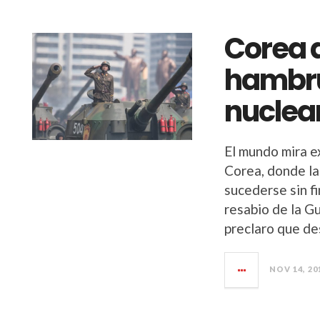
Corea d
hambru
nuclea
El mundo mira e
Corea, donde la
sucederse sin f
resabio de la G
preclaro que de
NOV 14, 20