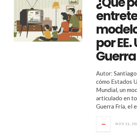
¿Qué pa
entrete
modelo
por EE.
Guerra
Autor: Santiago
cómo Estados U
Mundial, un mod
articulado en to
Guerra Fría, el
NOV 11, 20