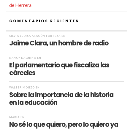
de Herrera
COMENTARIOS RECIENTES
SILVIA ELOISA ARAGÓN FORTEZA
EN
Jaime Clara, un hombre de radio
NANCY DAGNINO
EN
El parlamentario que fiscaliza las
cárceles
WALTER MONZÓ
EN
Sobre la importancia de la historia
en la educación
MARIA
EN
No sé lo que quiero, pero lo quiero ya