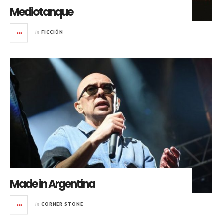
Mediotanque
in
FICCIÓN
Made in Argentina
in
CORNER STONE