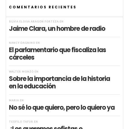
COMENTARIOS RECIENTES
SILVIA ELOISA ARAGÓN FORTEZA
EN
Jaime Clara, un hombre de radio
NANCY DAGNINO
EN
El parlamentario que fiscaliza las
cárceles
WALTER MONZÓ
EN
Sobre la importancia de la historia
en la educación
MARIA
EN
No sé lo que quiero, pero lo quiero ya
TEÓFILO TAFUR
EN
¿Los queremos sofistas o