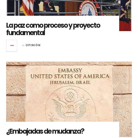
La paz como proceso y proyecto
fundamental
in
OPINIÓN
¿Embajadas de mudanza?