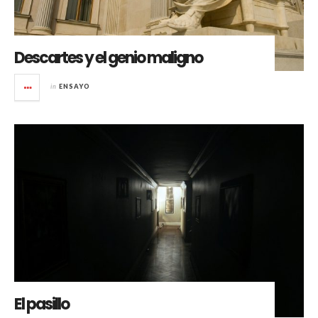
Descartes y el genio maligno
in
ENSAYO
El pasillo