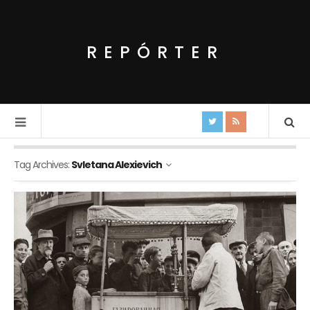
REPÓRTER
Tag Archives:
Svletana Alexievich