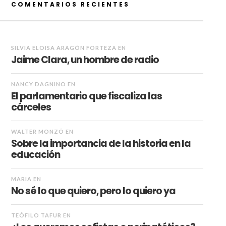
COMENTARIOS RECIENTES
SILVIA ELOISA ARAGÓN FORTEZA
EN
Jaime Clara, un hombre de radio
NANCY DAGNINO
EN
El parlamentario que fiscaliza las
cárceles
WALTER MONZÓ
EN
Sobre la importancia de la historia en la
educación
MARIA
EN
No sé lo que quiero, pero lo quiero ya
TEÓFILO TAFUR
EN