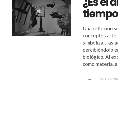
¿Es el a
tiempo
Una reflexión so
conceptos arte,
simboliza trasl
percibiéndolo en
biológico. Al e
como materia, a
OCT 28, 20