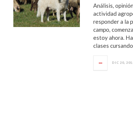
Análisis, opinió
actividad agrop
responder a la 
campo, comenzar
estoy ahora. H
clases cursand
DIC 20, 201