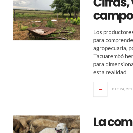
Cifras,
camp
Los productores
para comprender
agropecuaria, po
Tacuarembó hemo
para dimensionar
esta realidad
DIC 24, 201
La com