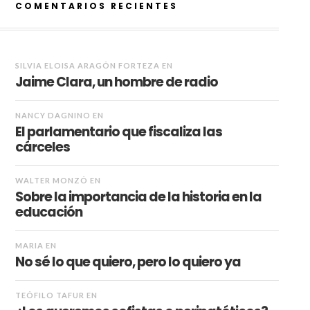
COMENTARIOS RECIENTES
SILVIA ELOISA ARAGÓN FORTEZA
EN
Jaime Clara, un hombre de radio
NANCY DAGNINO
EN
El parlamentario que fiscaliza las
cárceles
WALTER MONZÓ
EN
Sobre la importancia de la historia en la
educación
MARIA
EN
No sé lo que quiero, pero lo quiero ya
TEÓFILO TAFUR
EN