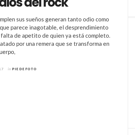
alos del rock
umplen sus sueños generan tanto odio como
que parece inagotable, el desprendimiento
 falta de apetito de quien ya está completo.
atado por una remera que se transforma en
cuerpo,
17
in
PIE DE FOTO