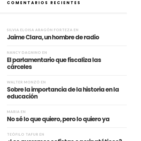
COMENTARIOS RECIENTES
SILVIA ELOISA ARAGÓN FORTEZA
EN
Jaime Clara, un hombre de radio
NANCY DAGNINO
EN
El parlamentario que fiscaliza las
cárceles
WALTER MONZÓ
EN
Sobre la importancia de la historia en la
educación
MARIA
EN
No sé lo que quiero, pero lo quiero ya
TEÓFILO TAFUR
EN