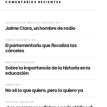
COMENTARIOS RECIENTES
SILVIA ELOISA ARAGÓN FORTEZA
EN
Jaime Clara, un hombre de radio
NANCY DAGNINO
EN
El parlamentario que fiscaliza las
cárceles
WALTER MONZÓ
EN
Sobre la importancia de la historia en la
educación
MARIA
EN
No sé lo que quiero, pero lo quiero ya
TEÓFILO TAFUR
EN