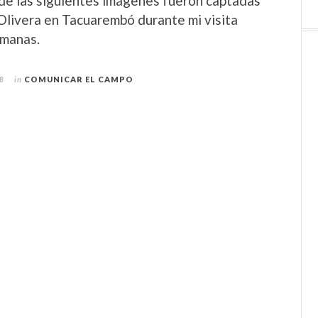
de las siguientes imágenes fueron captadas
Olivera en Tacuarembó durante mi visita
emanas.
8
in
COMUNICAR EL CAMPO