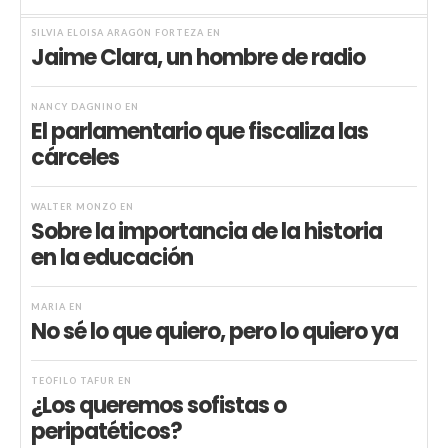
SILVIA ELOISA ARAGÓN FORTEZA
EN
Jaime Clara, un hombre de radio
NANCY DAGNINO
EN
El parlamentario que fiscaliza las
cárceles
WALTER MONZÓ
EN
Sobre la importancia de la historia
en la educación
MARIA
EN
No sé lo que quiero, pero lo quiero ya
TEÓFILO TAFUR
EN
¿Los queremos sofistas o
peripatéticos?