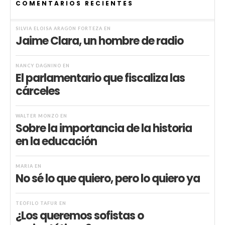
COMENTARIOS RECIENTES
SILVIA ELOISA ARAGÓN FORTEZA
EN
Jaime Clara, un hombre de radio
NANCY DAGNINO
EN
El parlamentario que fiscaliza las
cárceles
WALTER MONZÓ
EN
Sobre la importancia de la historia
en la educación
MARIA
EN
No sé lo que quiero, pero lo quiero ya
TEÓFILO TAFUR
EN
¿Los queremos sofistas o