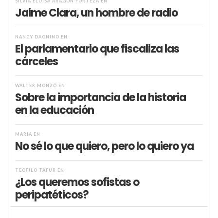
SILVIA ELOISA ARAGÓN FORTEZA
EN
Jaime Clara, un hombre de radio
NANCY DAGNINO
EN
El parlamentario que fiscaliza las
cárceles
WALTER MONZÓ
EN
Sobre la importancia de la historia
en la educación
MARIA
EN
No sé lo que quiero, pero lo quiero ya
TEÓFILO TAFUR
EN
¿Los queremos sofistas o
peripatéticos?