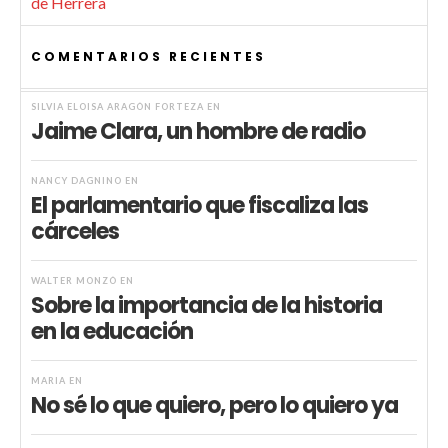
de Herrera
COMENTARIOS RECIENTES
SILVIA ELOISA ARAGÓN FORTEZA
EN
Jaime Clara, un hombre de radio
NANCY DAGNINO
EN
El parlamentario que fiscaliza las
cárceles
WALTER MONZÓ
EN
Sobre la importancia de la historia
en la educación
MARIA
EN
No sé lo que quiero, pero lo quiero ya