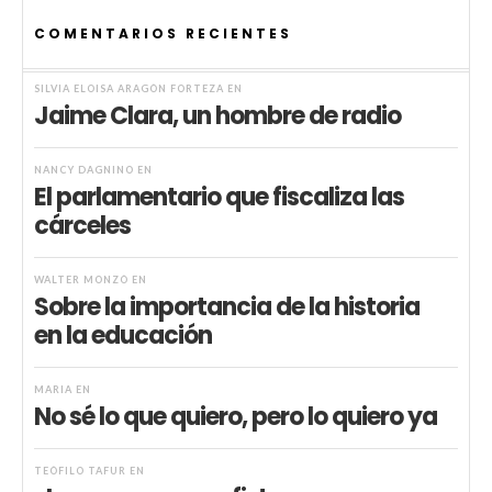
COMENTARIOS RECIENTES
SILVIA ELOISA ARAGÓN FORTEZA
EN
Jaime Clara, un hombre de radio
NANCY DAGNINO
EN
El parlamentario que fiscaliza las
cárceles
WALTER MONZÓ
EN
Sobre la importancia de la historia
en la educación
MARIA
EN
No sé lo que quiero, pero lo quiero ya
TEÓFILO TAFUR
EN