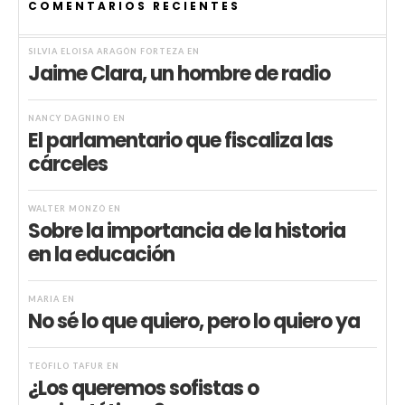
COMENTARIOS RECIENTES
SILVIA ELOISA ARAGÓN FORTEZA
EN
Jaime Clara, un hombre de radio
NANCY DAGNINO
EN
El parlamentario que fiscaliza las
cárceles
WALTER MONZÓ
EN
Sobre la importancia de la historia
en la educación
MARIA
EN
No sé lo que quiero, pero lo quiero ya
TEÓFILO TAFUR
EN
¿Los queremos sofistas o