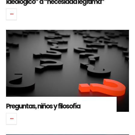
ideológico” a “necesidad legítima”
Preguntas, niños y filosofía