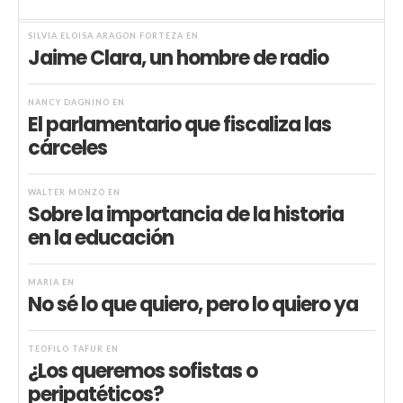
SILVIA ELOISA ARAGÓN FORTEZA
EN
Jaime Clara, un hombre de radio
NANCY DAGNINO
EN
El parlamentario que fiscaliza las
cárceles
WALTER MONZÓ
EN
Sobre la importancia de la historia
en la educación
MARIA
EN
No sé lo que quiero, pero lo quiero ya
TEÓFILO TAFUR
EN
¿Los queremos sofistas o
peripatéticos?