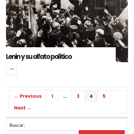
Lenin y su olfato político
← Previous
1
…
3
4
5
Next →
Buscar: