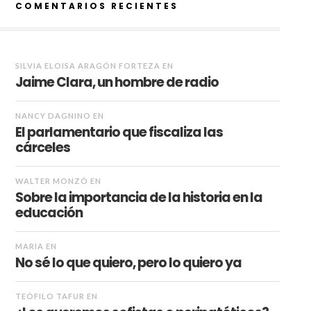
COMENTARIOS RECIENTES
SILVIA ELOISA ARAGÓN FORTEZA
EN
Jaime Clara, un hombre de radio
NANCY DAGNINO
EN
El parlamentario que fiscaliza las
cárceles
WALTER MONZÓ
EN
Sobre la importancia de la historia en la
educación
MARIA
EN
No sé lo que quiero, pero lo quiero ya
TEÓFILO TAFUR
EN