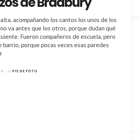
azos de Bradbury
alta, acompañando los cantos los unos de los
uno va antes que los otros, porque dudan qué
guiente. Fueron compañeros de escuela, pero
 barrio, porque pocas veces esas paredes
r
18
in
PIE DE FOTO