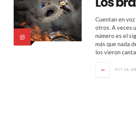
Los br
Cuentan en voz 
otros. A veces 
número es el si
más que nada de
los vieron canta
OCT 24, 20