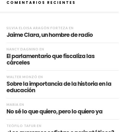
COMENTARIOS RECIENTES
SILVIA ELOISA ARAGÓN FORTEZA
EN
Jaime Clara, un hombre de radio
NANCY DAGNINO
EN
El parlamentario que fiscaliza las
cárceles
WALTER MONZÓ
EN
Sobre la importancia de la historia en la
educación
MARIA
EN
No sé lo que quiero, pero lo quiero ya
TEÓFILO TAFUR
EN