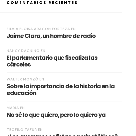
COMENTARIOS RECIENTES
SILVIA ELOISA ARAGÓN FORTEZA
EN
Jaime Clara, un hombre de radio
NANCY DAGNINO
EN
El parlamentario que fiscaliza las
cárceles
WALTER MONZÓ
EN
Sobre la importancia de la historia en la
educación
MARIA
EN
No sé lo que quiero, pero lo quiero ya
TEÓFILO TAFUR
EN