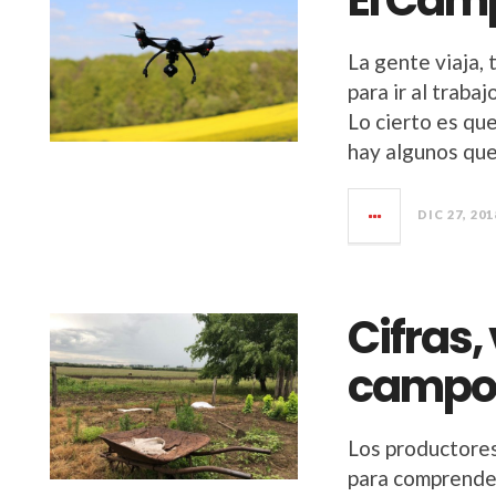
El Cam
La gente viaja, 
para ir al trabaj
Lo cierto es qu
hay algunos que
DIC 27, 201
Cifras,
camp
Los productores
para comprender