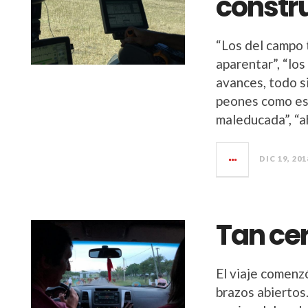
constru
“Los del campo 
aparentar”, “los
avances, todo si
peones como esc
maleducada”, “ah
DIC 19, 201
Tan cer
El viaje comenzó
brazos abiertos