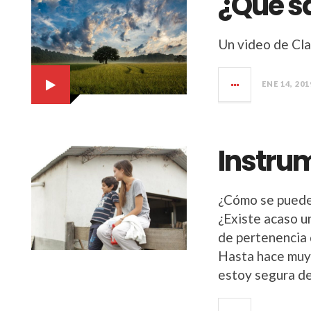
¿Qué s
Un video de Cla
ENE 14, 201
Instru
¿Cómo se puede 
¿Existe acaso u
de pertenencia 
Hasta hace muy 
estoy segura d