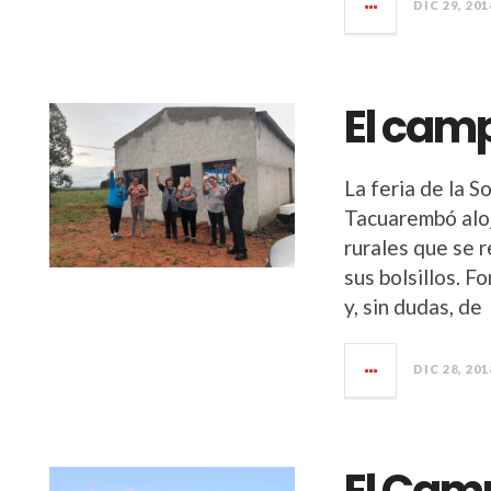
DIC 29, 201
El camp
La feria de la 
Tacuarembó aloj
rurales que se r
sus bolsillos. 
y, sin dudas, de
DIC 28, 201