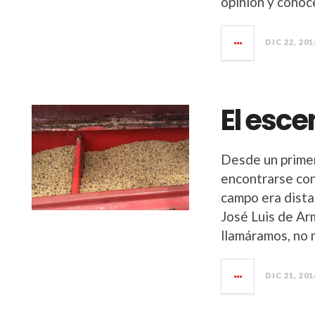
opinión y conoc
DIC 22, 201
El esce
Desde un primer
encontrarse con
campo era dista
José Luis de Ar
llamáramos, no
DIC 21, 201