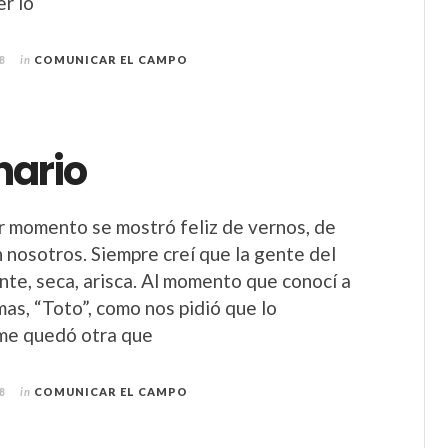
er lo
8
in
COMUNICAR EL CAMPO
nario
 momento se mostró feliz de vernos, de
 nosotros. Siempre creí que la gente del
nte, seca, arisca. Al momento que conocí a
mas, “Toto”, como nos pidió que lo
 me quedó otra que
8
in
COMUNICAR EL CAMPO