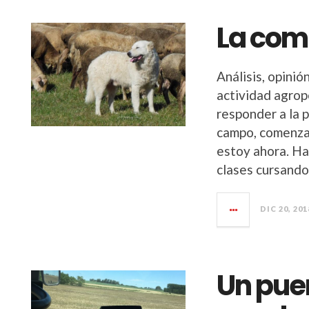
La com
Análisis, opinió
actividad agrop
responder a la 
campo, comenzar
estoy ahora. H
clases cursand
DIC 20, 201
Un pue