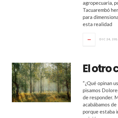
agropecuaria, po
Tacuarembó hemo
para dimensionar
esta realidad
DIC 24, 201
El otr
“¿Qué opinan us
pisamos Dolores
de responder. M
acabábamos de c
porque estaba 