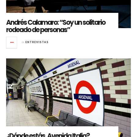
Andrés Calamaro: “Soy un solitario
rodeado de personas”
in
ENTREVISTAS
¿Dónde estás, Avenida Italia?