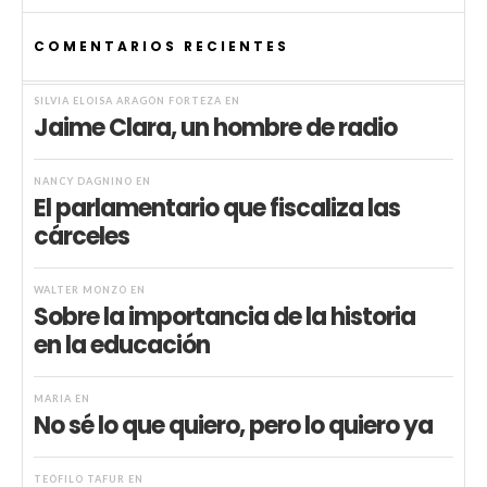
COMENTARIOS RECIENTES
SILVIA ELOISA ARAGÓN FORTEZA
EN
Jaime Clara, un hombre de radio
NANCY DAGNINO
EN
El parlamentario que fiscaliza las
cárceles
WALTER MONZÓ
EN
Sobre la importancia de la historia
en la educación
MARIA
EN
No sé lo que quiero, pero lo quiero ya
TEÓFILO TAFUR
EN