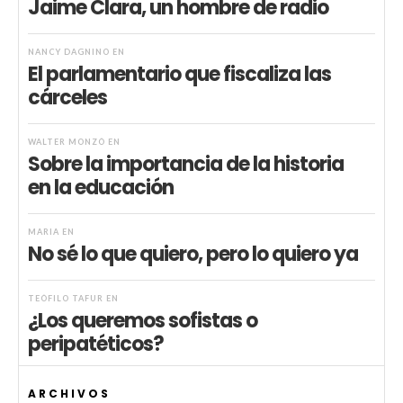
Jaime Clara, un hombre de radio
NANCY DAGNINO
EN
El parlamentario que fiscaliza las
cárceles
WALTER MONZÓ
EN
Sobre la importancia de la historia
en la educación
MARIA
EN
No sé lo que quiero, pero lo quiero ya
TEÓFILO TAFUR
EN
¿Los queremos sofistas o
peripatéticos?
ARCHIVOS