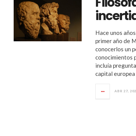
Filosof
incert
Hace unos años 
primer año de Me
conocerlos un p
conocimientos p
incluía pregunt
capital europea
ABR 27, 20