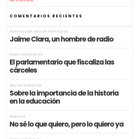
COMENTARIOS RECIENTES
SILVIA ELOISA ARAGÓN FORTEZA
EN
Jaime Clara, un hombre de radio
NANCY DAGNINO
EN
El parlamentario que fiscaliza las
cárceles
WALTER MONZÓ
EN
Sobre la importancia de la historia
en la educación
MARIA
EN
No sé lo que quiero, pero lo quiero ya