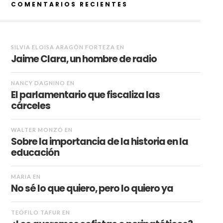
COMENTARIOS RECIENTES
SILVIA ELOISA ARAGÓN FORTEZA
EN
Jaime Clara, un hombre de radio
NANCY DAGNINO
EN
El parlamentario que fiscaliza las
cárceles
WALTER MONZÓ
EN
Sobre la importancia de la historia en la
educación
MARIA
EN
No sé lo que quiero, pero lo quiero ya
TEÓFILO TAFUR
EN