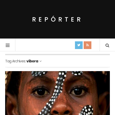
REPÓRTER
Tag Archives:
víbora