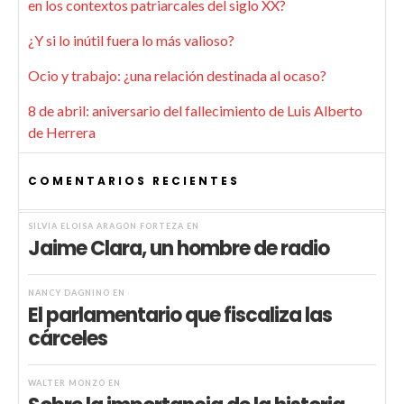
en los contextos patriarcales del siglo XX?
¿Y si lo inútil fuera lo más valioso?
Ocio y trabajo: ¿una relación destinada al ocaso?
8 de abril: aniversario del fallecimiento de Luis Alberto
de Herrera
COMENTARIOS RECIENTES
SILVIA ELOISA ARAGÓN FORTEZA
EN
Jaime Clara, un hombre de radio
NANCY DAGNINO
EN
El parlamentario que fiscaliza las
cárceles
WALTER MONZÓ
EN