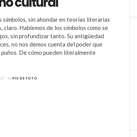
no cultural
 símbolos, sin ahondar en teorías literarias
s, claro. Hablemos de los símbolos como se
gos, sin profundizar tanto. Su antigüedad
veces, no nos demos cuenta del poder que
s puños. De cómo pueden literalmente
17
in
PIE DE FOTO