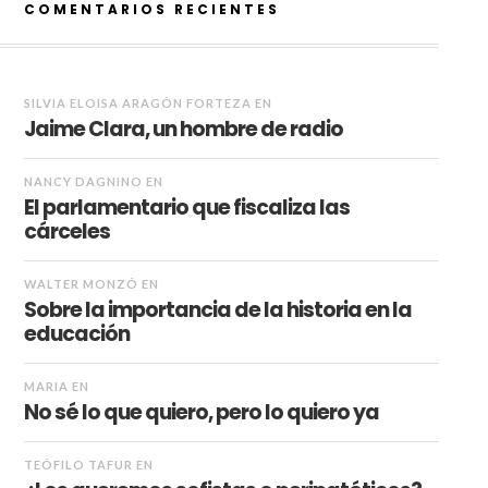
COMENTARIOS RECIENTES
SILVIA ELOISA ARAGÓN FORTEZA
EN
Jaime Clara, un hombre de radio
NANCY DAGNINO
EN
El parlamentario que fiscaliza las
cárceles
WALTER MONZÓ
EN
Sobre la importancia de la historia en la
educación
MARIA
EN
No sé lo que quiero, pero lo quiero ya
TEÓFILO TAFUR
EN