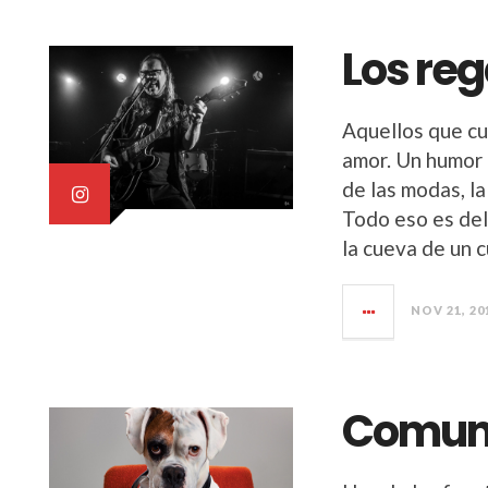
Los reg
Aquellos que c
amor. Un humor 
de las modas, la
Todo eso es del
la cueva de un 
NOV 21, 20
Comuni