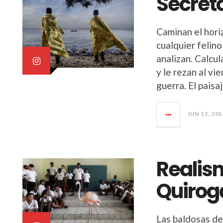
Secret
Caminan el hori
cualquier felin
analizan. Calcul
y le rezan al vi
guerra. El pais
JUN 13, 201
Realis
Quirog
Las baldosas de