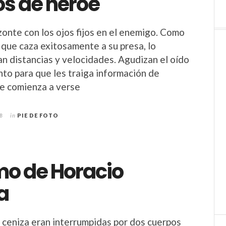
os de héroe
zonte con los ojos fijos en el enemigo. Como
o que caza exitosamente a su presa, lo
an distancias y velocidades. Agudizan el oído
ento para que les traiga información de
aje comienza a verse
8
in
PIE DE FOTO
mo de Horacio
a
 ceniza eran interrumpidas por dos cuerpos