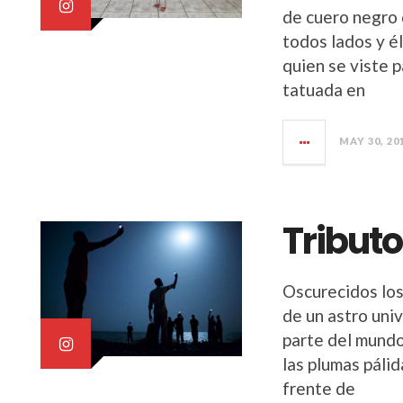
de cuero negro 
todos lados y él
quien se viste p
tatuada en
MAY 30, 20
Tribut
Oscurecidos los 
de un astro uni
parte del mundo 
las plumas pálid
frente de