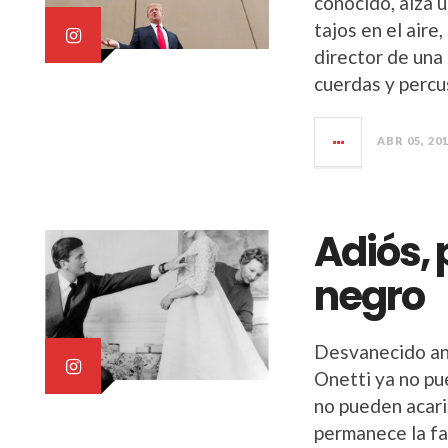
conocido, alza u
tajos en el aire
director de una
cuerdas y percu
ABR 05, 20
Adiós,
negro
Desvanecido ant
Onetti ya no pu
no pueden acaric
permanece la fa