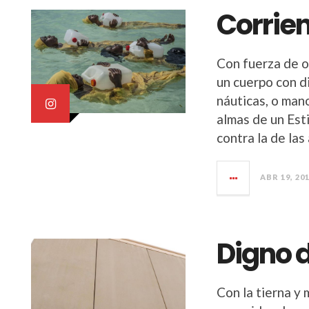
Corrie
Con fuerza de o
un cuerpo con d
náuticas, o man
almas de un Esti
contra la de las
ABR 19, 20
Digno 
Con la tierna y