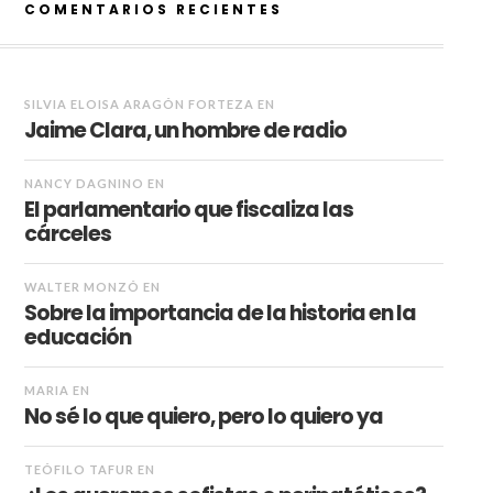
COMENTARIOS RECIENTES
SILVIA ELOISA ARAGÓN FORTEZA
EN
Jaime Clara, un hombre de radio
NANCY DAGNINO
EN
El parlamentario que fiscaliza las
cárceles
WALTER MONZÓ
EN
Sobre la importancia de la historia en la
educación
MARIA
EN
No sé lo que quiero, pero lo quiero ya
TEÓFILO TAFUR
EN