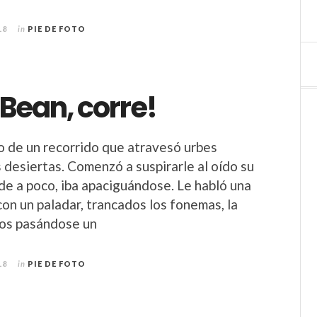
18
in
PIE DE FOTO
 Bean, corre!
o de un recorrido que atravesó urbes
s desiertas. Comenzó a suspirarle al oído su
de a poco, iba apaciguándose. Le habló una
con un paladar, trancados los fonemas, la
ños pasándose un
18
in
PIE DE FOTO