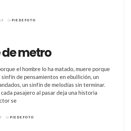
18
in
PIE DE FOTO
 de metro
porque el hombre lo ha matado, muere porque
 sinfín de pensamientos en ebullición, un
andados, un sinfín de melodías sin terminar.
cada pasajero al pasar deja una historia
ector se
7
in
PIE DE FOTO