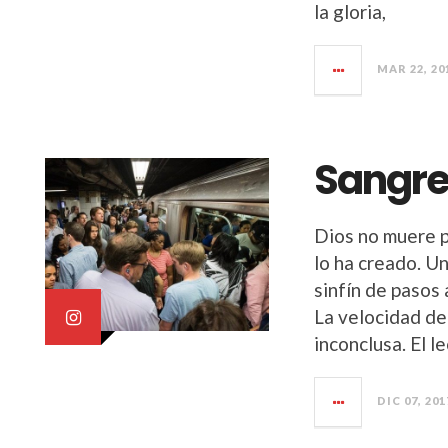
la gloria,
MAR 22, 20
Sangre
Dios no muere 
lo ha creado. Un
sinfín de pasos 
La velocidad de 
inconclusa. El l
DIC 07, 201