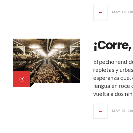
MAY 17, 20
¡Corre,
El pecho rendid
repletas y urbe
esperanza que, 
lengua en roce 
vuelta a dos ni
MAY 03, 20