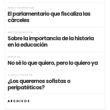
NANCY DAGNINO
EN
El parlamentario que fiscaliza las
cárceles
WALTER MONZÓ
EN
Sobre la importancia de la historia
en la educación
MARIA
EN
No sé lo que quiero, pero lo quiero ya
TEÓFILO TAFUR
EN
¿Los queremos sofistas o
peripatéticos?
ARCHIVOS