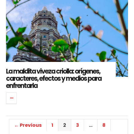
La maldita viveza criolla: orígenes,
caracteres, efectos y medios para
enfrentarla
← Previous
1
2
3
…
8