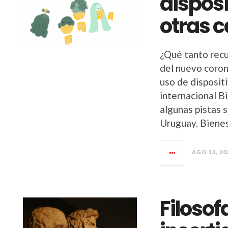
disposi
otras 
¿Qué tanto recu
del nuevo coron
uso de disposit
internacional B
algunas pistas 
Uruguay. Biene
AGO 13, 20
Filosof