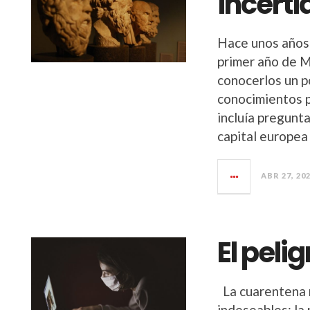
incert
Hace unos años 
primer año de Me
conocerlos un p
conocimientos p
incluía pregunt
capital europea
ABR 27, 20
El peli
La cuarentena 
indeseables: la 