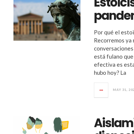
Estoic
pande
Por qué el esto
Recorremos ya 
conversaciones 
está fulano que
efectiva es est
hubo hoy? La
MAY 31, 20
Aislami