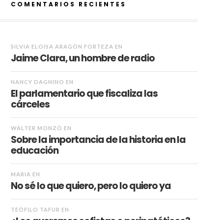
COMENTARIOS RECIENTES
SILVIA ELOISA ARAGÓN FORTEZA
EN
Jaime Clara, un hombre de radio
NANCY DAGNINO
EN
El parlamentario que fiscaliza las
cárceles
WALTER MONZÓ
EN
Sobre la importancia de la historia en la
educación
MARIA
EN
No sé lo que quiero, pero lo quiero ya
TEÓFILO TAFUR
EN