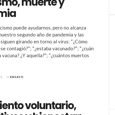
ismo, muerte y
mia
icismo puede ayudarnos, pero no alcanza
nuestro segundo año de pandemia y las
siguen girando en torno al virus: “¿Cómo
 se contagió?”; “¿estaba vacunado?”; “¿cuán
a vacuna? ¿Y aquella?”; “¿cuántos muertos
21
in
ENSAYO
ento voluntario,