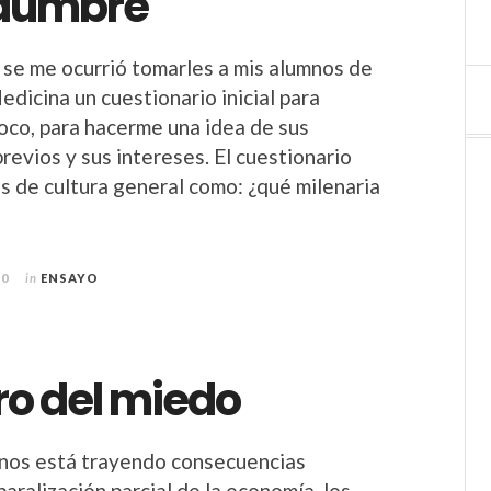
idumbre
se me ocurrió tomarles a mis alumnos de
dicina un cuestionario inicial para
oco, para hacerme una idea de sus
revios y sus intereses. El cuestionario
as de cultura general como: ¿qué milenaria
20
in
ENSAYO
gro del miedo
nos está trayendo consecuencias
paralización parcial de la economía, los