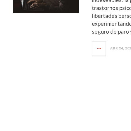
trastornos psic
libertades pers
experimentando
seguro de paro y
ABR 24, 20