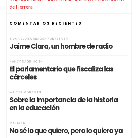
de Herrera
COMENTARIOS RECIENTES
SILVIA ELOISA ARAGÓN FORTEZA
EN
Jaime Clara, un hombre de radio
NANCY DAGNINO
EN
El parlamentario que fiscaliza las
cárceles
WALTER MONZÓ
EN
Sobre la importancia de la historia
en la educación
MARIA
EN
No sé lo que quiero, pero lo quiero ya