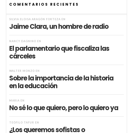
COMENTARIOS RECIENTES
SILVIA ELOISA ARAGÓN FORTEZA
EN
Jaime Clara, un hombre de radio
NANCY DAGNINO
EN
El parlamentario que fiscaliza las
cárceles
WALTER MONZÓ
EN
Sobre la importancia de la historia
en la educación
MARIA
EN
No sé lo que quiero, pero lo quiero ya
TEÓFILO TAFUR
EN
¿Los queremos sofistas o