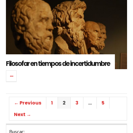
Filosofar en tiempos de incertidumbre
← Previous
1
2
3
…
5
Next →
Buscar: