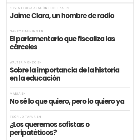
SILVIA ELOISA ARAGÓN FORTEZA
EN
Jaime Clara, un hombre de radio
NANCY DAGNINO
EN
El parlamentario que fiscaliza las
cárceles
WALTER MONZÓ
EN
Sobre la importancia de la historia
en la educación
MARIA
EN
No sé lo que quiero, pero lo quiero ya
TEÓFILO TAFUR
EN
¿Los queremos sofistas o
peripatéticos?