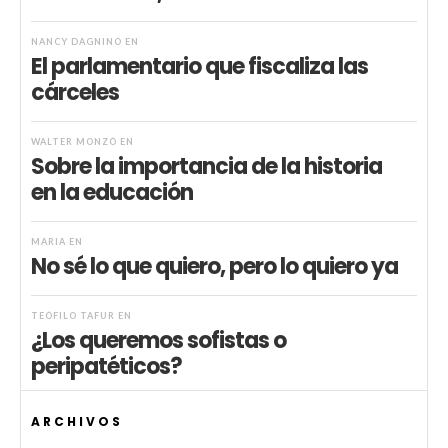
NANCY DAGNINO
EN
El parlamentario que fiscaliza las
cárceles
WALTER MONZÓ
EN
Sobre la importancia de la historia
en la educación
MARIA
EN
No sé lo que quiero, pero lo quiero ya
TEÓFILO TAFUR
EN
¿Los queremos sofistas o
peripatéticos?
ARCHIVOS