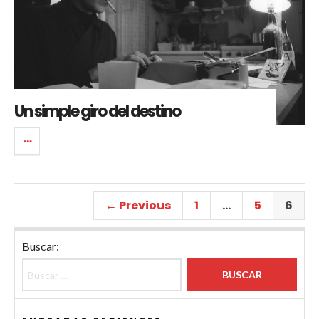
Un simple giro del destino
← Previous
1
…
5
6
Buscar: